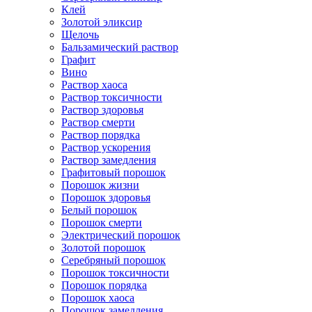
Клей
Золотой эликсир
Щелочь
Бальзамический раствор
Графит
Вино
Раствор хаоса
Раствор токсичности
Раствор здоровья
Раствор смерти
Раствор порядка
Раствор ускорения
Раствор замедления
Графитовый порошок
Порошок жизни
Порошок здоровья
Белый порошок
Порошок смерти
Электрический порошок
Золотой порошок
Серебряный порошок
Порошок токсичности
Порошок порядка
Порошок хаоса
Порошок замедления