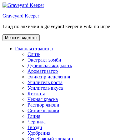
Перейти
к
Graveyard Keeper
содержимому
Гайд по алхимии в graveyard keeper и wiki по игре
Меню и виджеты
Главная страница
Слизь
Экстракт зомби
Дубильная жидкость
Ароматизатор
Эликсир исцеления
Усилитель роста
Усилитель вкуса
Кислота
Черная краска
Раствор жизни
Синие шарики
Глина
Чернила
Гвозди
Удобрения
Серебряный эликсир