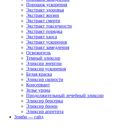
Порошок ускорения
Экстракт здоровья
Экстракт жизни
Экстракт смерти
Экстракт токсичности
Экстракт порядка
Экстракт хаоса
Экстракт ускорения
Экстракт замедления
Освежитель
Темный эликсир
Эликсир энергии
Эликсир ускорения
Белая краска
Эликсир скорости
Консервант
Зелье урона
Продолжительный лечебный эликсир
Эликсир берсерка
Эликсир брони
Эликсир аппетита
Зомби — гайд