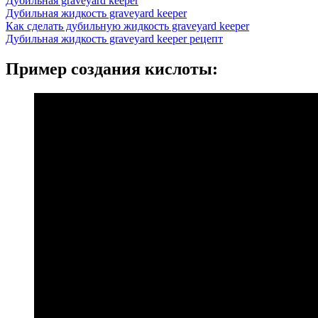
Дубильная graveyard keeper
Дубильная жидкость graveyard keeper
Как сделать дубильную жидкость graveyard keeper
Дубильная жидкость graveyard keeper рецепт
Пример создания кислоты: