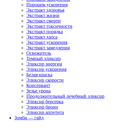
Порошок ускорения
Экстракт здоровья
Экстракт жизни
Экстракт смерти
Экстракт токсичности
Экстракт порядка
Экстракт хаоса
Экстракт ускорения
Экстракт замедления
Освежитель
Темный эликсир
Эликсир энергии
Эликсир ускорения
Белая краска
Эликсир скорости
Консервант
Зелье урона
Продолжительный лечебный эликсир
Эликсир берсерка
Эликсир брони
Эликсир аппетита
Зомби — гайд