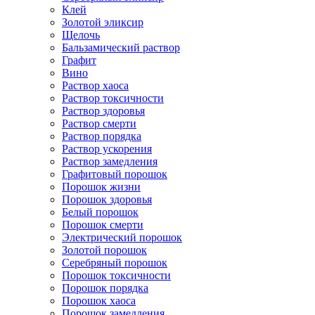
Клей
Золотой эликсир
Щелочь
Бальзамический раствор
Графит
Вино
Раствор хаоса
Раствор токсичности
Раствор здоровья
Раствор смерти
Раствор порядка
Раствор ускорения
Раствор замедления
Графитовый порошок
Порошок жизни
Порошок здоровья
Белый порошок
Порошок смерти
Электрический порошок
Золотой порошок
Серебряный порошок
Порошок токсичности
Порошок порядка
Порошок хаоса
Порошок замедления