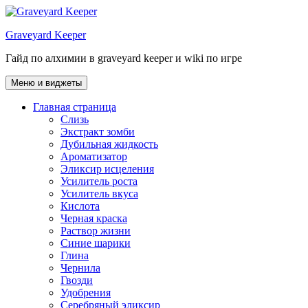
Перейти
к
Graveyard Keeper
содержимому
Гайд по алхимии в graveyard keeper и wiki по игре
Меню и виджеты
Главная страница
Слизь
Экстракт зомби
Дубильная жидкость
Ароматизатор
Эликсир исцеления
Усилитель роста
Усилитель вкуса
Кислота
Черная краска
Раствор жизни
Синие шарики
Глина
Чернила
Гвозди
Удобрения
Серебряный эликсир