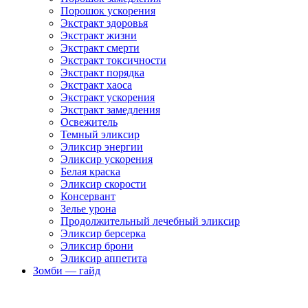
Порошок ускорения
Экстракт здоровья
Экстракт жизни
Экстракт смерти
Экстракт токсичности
Экстракт порядка
Экстракт хаоса
Экстракт ускорения
Экстракт замедления
Освежитель
Темный эликсир
Эликсир энергии
Эликсир ускорения
Белая краска
Эликсир скорости
Консервант
Зелье урона
Продолжительный лечебный эликсир
Эликсир берсерка
Эликсир брони
Эликсир аппетита
Зомби — гайд