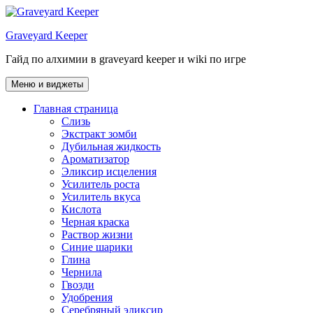
Перейти
к
Graveyard Keeper
содержимому
Гайд по алхимии в graveyard keeper и wiki по игре
Меню и виджеты
Главная страница
Слизь
Экстракт зомби
Дубильная жидкость
Ароматизатор
Эликсир исцеления
Усилитель роста
Усилитель вкуса
Кислота
Черная краска
Раствор жизни
Синие шарики
Глина
Чернила
Гвозди
Удобрения
Серебряный эликсир