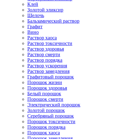
Клей
Золотой эликсир
Щелочь
Бальзамический раствор
Графит
Вино
Раствор хаоса
Раствор токсичности
Раствор здоровья
Раствор смерти
Раствор порядка
Раствор ускорения
Раствор замедления
Графитовый порошок
Порошок жизни
Порошок здоровья
Белый порошок
Порошок смерти
Электрический порошок
Золотой порошок
Серебряный порошок
Порошок токсичности
Порошок порядка
Порошок хаоса
Порошок замедления